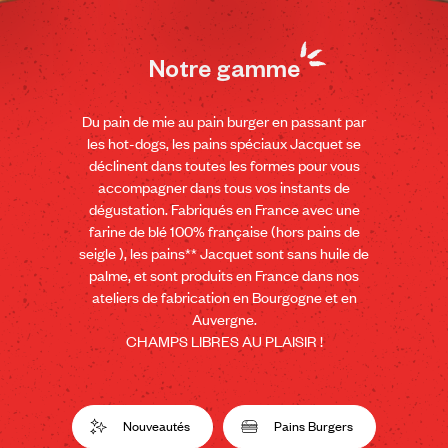
Notre
gamme
Du
pain
de
mie
au
pain
burger
en
passant
par
les
hot-dogs,
les
pains
spéciaux
Jacquet
se
déclinent
dans
toutes
les
formes
pour
vous
accompagner
dans
tous
vos
instants
de
dégustation.
Fabriqués
en
France
avec
une
farine
de
blé
100%
française
(hors
pains
de
seigle
),
les
pains**
Jacquet
sont
sans
huile
de
palme,
et
sont
produits
en
France
dans
nos
ateliers
de
fabrication
en
Bourgogne
et
en
Auvergne.
CHAMPS
LIBRES
AU
PLAISIR
!
Nouveautés
Pains Burgers