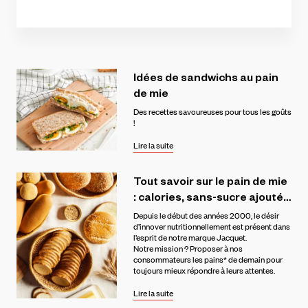
Idées
de
sandwichs
au
pain
de
mie
Des recettes savoureuses pour tous les goûts
!
Lire la suite
Tout
savoir
sur
le
pain
de
mie
:
calories,
sans-sucre
ajouté…
Depuis le début des années 2000, le désir
d’innover nutritionnellement est présent dans
l’esprit de notre marque Jacquet.
Notre mission ? Proposer à nos
consommateurs les pains* de demain pour
toujours mieux répondre à leurs attentes.
Lire la suite