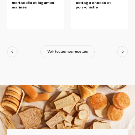
mortadelle
et
légumes
cottage
cheese
et
marinés
pois-chiche
Voir toutes nos recettes