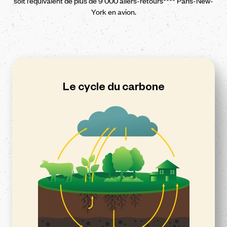
soit l’équivalent de plus de 9 000 allers-retours**** Paris-New-
York en avion.
Le cycle du carbone