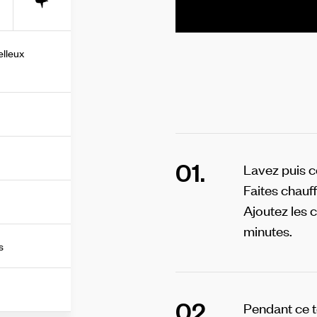
+
elleux
01.
Lavez puis c
Faites chauff
Ajoutez les 
minutes.
s
02.
Pendant ce t