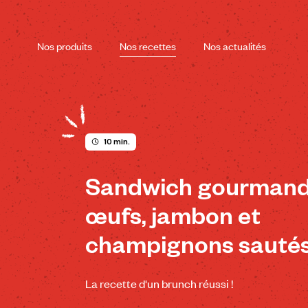
Skip
to
content
Nos produits
Nos recettes
Nos actualités
10 min.
Sandwich gourmand
œufs, jambon et
champignons sauté
La recette d'un brunch réussi !