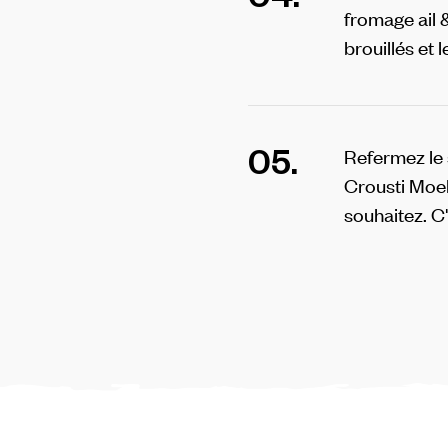
fromage ail 
brouillés et 
05.
Refermez le
Crousti Moel
souhaitez. C'