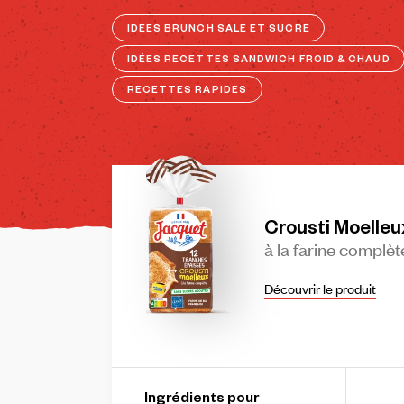
IDÉES BRUNCH SALÉ ET SUCRÉ
IDÉES RECETTES SANDWICH FROID & CHAUD
RECETTES RAPIDES
Crousti
Moelleu
à
la
farine
complèt
Découvrir le produit
Ingrédients pour