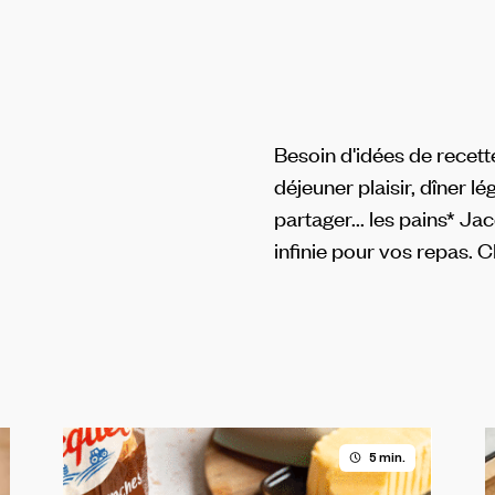
Besoin d'idées de recett
déjeuner plaisir, dîner lé
partager... les pains* Ja
infinie pour vos repas. 
5 min.