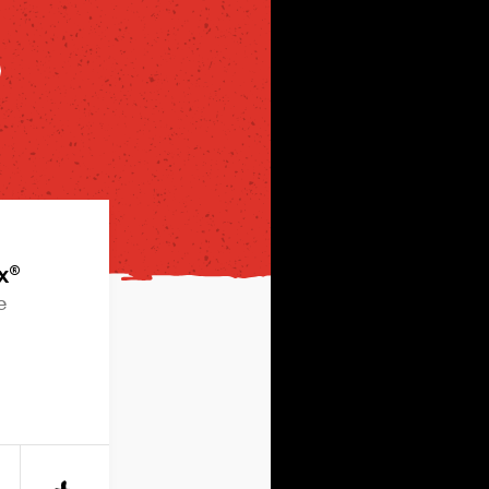
x®
e
string(11) "F1ametGUHu4"