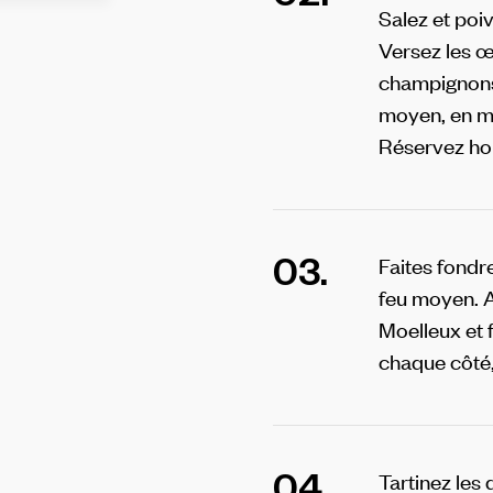
Salez et poiv
Versez les œ
champignons. 
moyen, en mé
Réservez hor
03.
Faites fondr
feu moyen. A
Moelleux et 
chaque côté, 
04.
Tartinez les