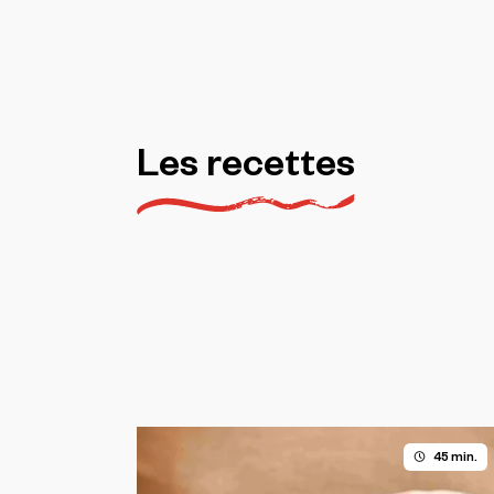
Les
recettes
45 min.