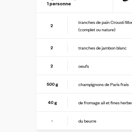
-
1
personne
tranches de pain Crousti Mo
2
(complet ou nature)
tranches de jambon blanc
2
oeufs
2
champignons de Paris frais
500
g
de fromage ail et fines herbe
40
g
du beurre
-