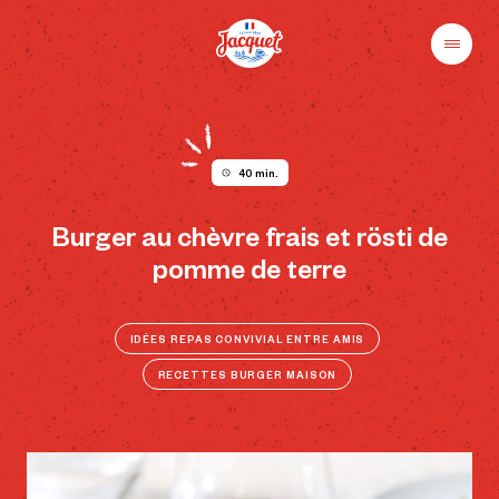
Skip
to
content
Menu
Pains
Champs
Jacquet
libres
au
plaisir
40 min.
Burger au chèvre frais et rösti de
pomme de terre
IDÉES REPAS CONVIVIAL ENTRE AMIS
RECETTES BURGER MAISON