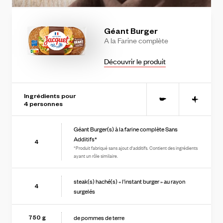
Géant
Burger
A
la
Farine
complète
Découvrir le produit
Ingrédients pour
-
+
4
personne
s
Géant Burger(s) à la farine complète Sans
Additifs*
4
*Produit fabriqué sans ajout d'additifs. Contient des ingrédients
ayant un rôle similaire.
steak(s) haché(s) « l’instant burger » au rayon
4
surgelés
de pommes de terre
750
g