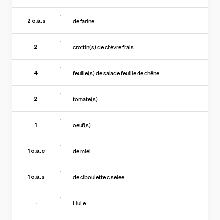
de farine
2
c.à.s
crottin(s) de chèvre frais
2
feuille(s) de salade feuille de chêne
4
tomate(s)
2
oeuf(s)
1
de miel
1
c.à.c
de ciboulette ciselée
1
c.à.s
Huile
-