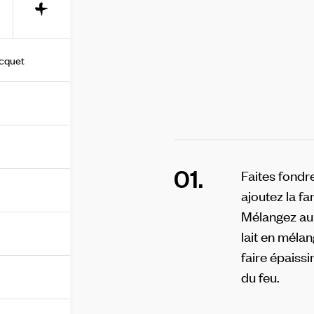
+
acquet
01.
Faites fondr
ajoutez la far
Mélangez au 
lait en mélan
faire épaissi
du feu.