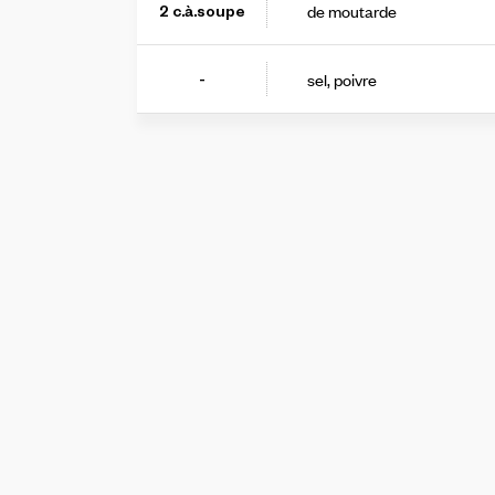
de moutarde
2
c.à.soupe
sel, poivre
-