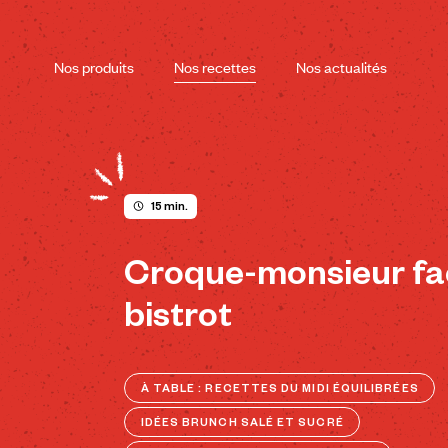
Skip
to
content
Nos produits
Nos recettes
Nos actualités
15 min.
Croque-monsieur f
bistrot
À TABLE : RECETTES DU MIDI ÉQUILIBRÉES
IDÉES BRUNCH SALÉ ET SUCRÉ