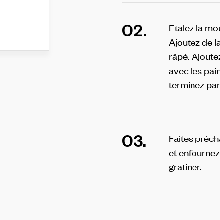
02.
Etalez la mo
Ajoutez de 
râpé.
Ajoutez
avec les pai
terminez par
03.
Faites préch
et enfournez
gratiner.