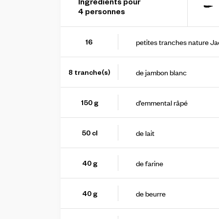
Ingrédients pour
-
4
personne
s
petites tranches nature J
16
de jambon blanc
8
tranche(s)
d’emmental râpé
150
g
de lait
50
cl
de farine
40
g
de beurre
40
g