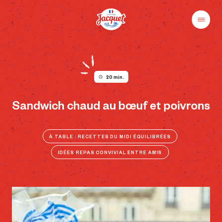
Skip
to
content
Menu
Pains
Champs
Jacquet
libres
au
plaisir
20 min.
Sandwich chaud au bœuf et poivrons
À TABLE : RECETTES DU MIDI ÉQUILIBRÉES
IDÉES REPAS CONVIVIAL ENTRE AMIS