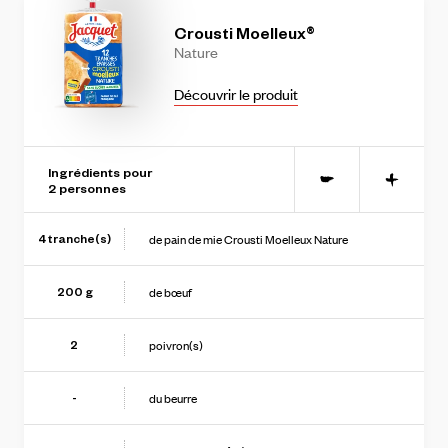
Crousti
Moelleux®
Nature
Découvrir le produit
Ingrédients pour
-
+
2
personne
s
de pain de mie Crousti Moelleux Nature
4
tranche(s)
de bœuf
200
g
poivron(s)
2
du beurre
-