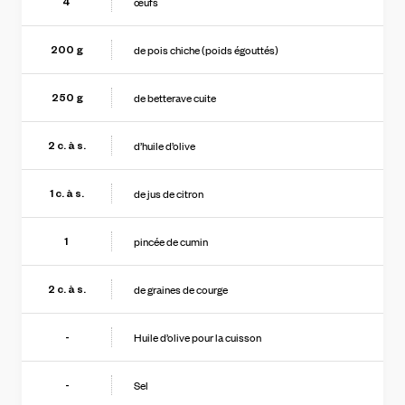
œufs
4
de pois chiche (poids égouttés)
200
g
de betterave cuite
250
g
d’huile d’olive
2
c. à s.
de jus de citron
1
c. à s.
pincée de cumin
1
de graines de courge
2
c. à s.
Huile d’olive pour la cuisson
-
Sel
-