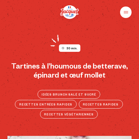
Skip
to
content
Menu
Pains
Champs
Jacquet
libres
au
plaisir
30 min.
Tartines à l’houmous de betterave,
épinard et œuf mollet
IDÉES BRUNCH SALÉ ET SUCRÉ
RECETTES ENTRÉES RAPIDES
RECETTES RAPIDES
RECETTES VÉGÉTARIENNES