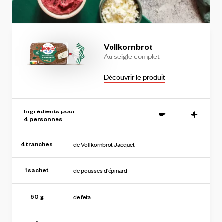
Vollkornbrot
Au
seigle
complet
Découvrir le produit
Ingrédients pour
-
+
4
personne
s
de Vollkornbrot Jacquet
4
tranches
de pousses d'épinard
1
sachet
de feta
50
g