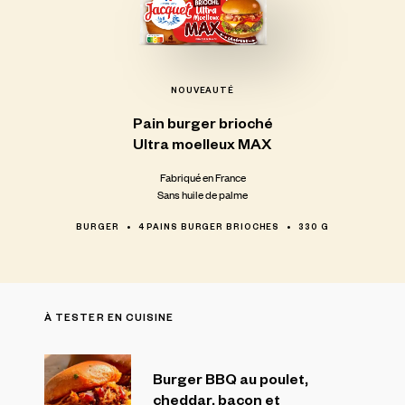
NOUVEAUTÉ
Pain
burger
brioché
Ultra
moelleux
MAX
Fabriqué en France
Sans huile de palme
BURGER
4 PAINS BURGER BRIOCHES
330 G
À TESTER EN CUISINE
Burger BBQ au poulet,
cheddar, bacon et