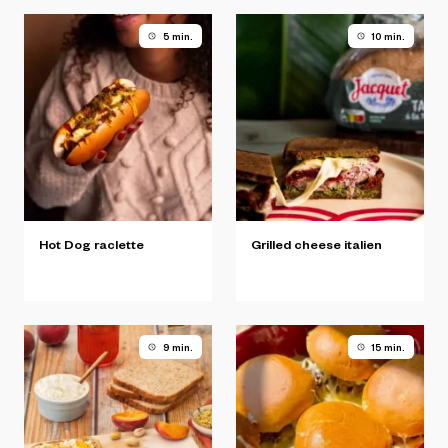
5 min.
10 min.
Hot
Dog
raclette
Grilled
cheese
italien
9 min.
15 min.