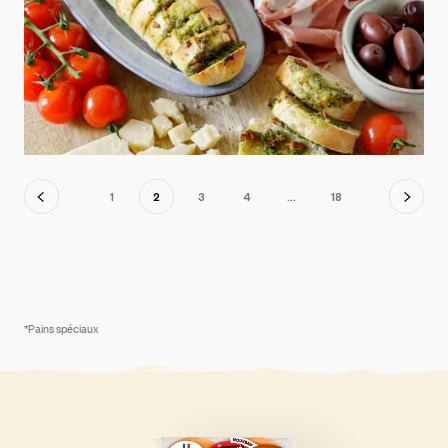
Navigation
1
2
3
4
…
18
des
produits
*Pains spéciaux