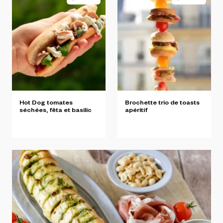
Hot
Dog
tomates
Brochette
trio
de
toasts
séchées,
fêta
et
basilic
apéritif