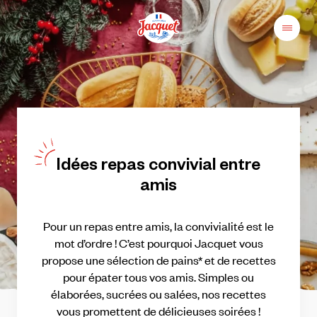
Skip
to
content
Menu
Pains
Champs
Jacquet
libres
au
plaisir
Idées
repas
convivial
entre
amis
Pour
un
repas
entre
amis,
la
convivialité
est
le
mot
d’ordre
!
C’est
pourquoi
Jacquet
vous
propose
une
sélection
de
pains*
et
de
recettes
pour
épater
tous
vos
amis.
Simples
ou
élaborées,
sucrées
ou
salées,
nos
recettes
vous
promettent
de
délicieuses
soirées
!