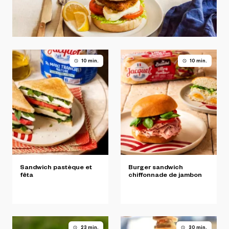
10 min.
10 min.
Sandwich
pastèque
et
Burger
sandwich
fêta
chiffonnade
de
jambon
23 min.
30 min.