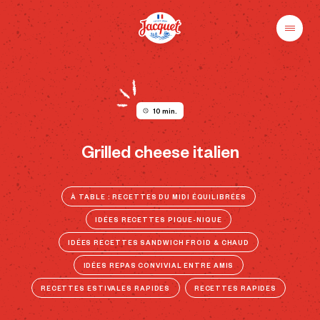
Skip
to
content
Menu
Pains
Champs
Jacquet
libres
au
plaisir
10 min.
Grilled cheese italien
À TABLE : RECETTES DU MIDI ÉQUILIBRÉES
IDÉES RECETTES PIQUE-NIQUE
IDÉES RECETTES SANDWICH FROID & CHAUD
IDÉES REPAS CONVIVIAL ENTRE AMIS
RECETTES ESTIVALES RAPIDES
RECETTES RAPIDES