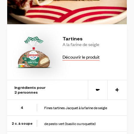
Tartines
A
la
farine
de
seigle
Découvrir le produit
Ingrédients pour
-
+
2
personne
s
Fines tartines Jacquet à la farine de seigle
4
de pesto vert (basilic ou roquette)
2
c. à soupe