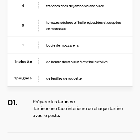
tranches fines de jambon blanc ou cru
4
tomates séchées à l’huile, égouttées et coupées
6
en morceaux
boule de mozzarella
1
de beurre doux ou un filet d’huile d’olive
1
noisette
de feuilles de roquette
1
poignée
01.
Préparer les tartines :
Tartiner une face intérieure de chaque tartine
avec le pesto.