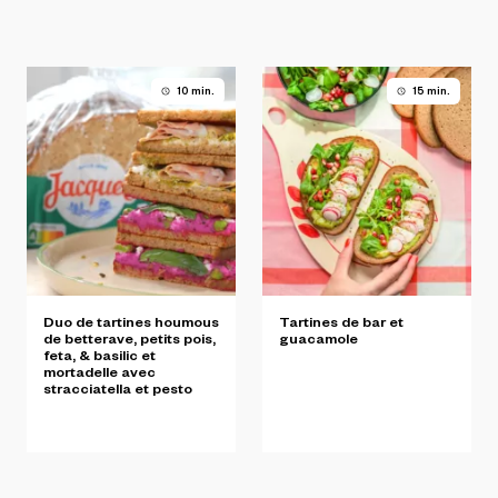
10 min.
15 min.
Duo
de
tartines
houmous
Tartines
de
bar
et
de
betterave,
petits
pois,
guacamole
feta,
&
basilic
et
mortadelle
avec
stracciatella
et
pesto