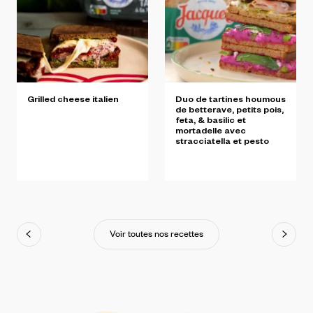
Grilled
cheese
italien
Duo
de
tartines
houmous
de
betterave,
petits
pois,
feta,
&
basilic
et
mortadelle
avec
stracciatella
et
pesto
Voir toutes nos recettes