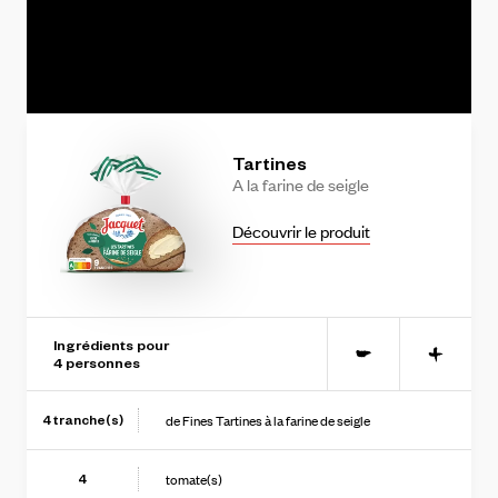
string(11) "knvqSLnr8_I"
Tartines
A
la
farine
de
seigle
Découvrir le produit
Ingrédients pour
-
+
4
personne
s
de Fines Tartines à la farine de seigle
4
tranche(s)
tomate(s)
4