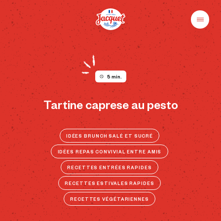
Skip
to
content
Menu
Pains
Champs
Jacquet
libres
au
plaisir
5 min.
Tartine caprese au pesto
IDÉES BRUNCH SALÉ ET SUCRÉ
IDÉES REPAS CONVIVIAL ENTRE AMIS
RECETTES ENTRÉES RAPIDES
RECETTES ESTIVALES RAPIDES
RECETTES VÉGÉTARIENNES