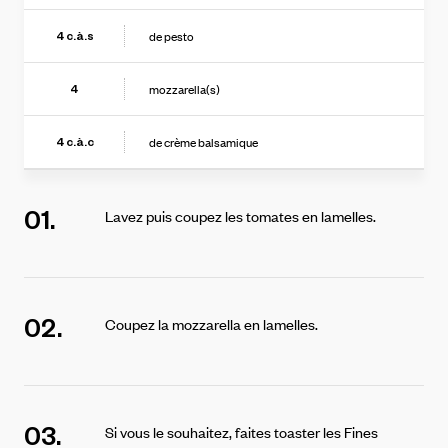
de pesto
4
c.à.s
mozzarella(s)
4
de crème balsamique
4
c.à.c
01.
Lavez puis coupez les tomates en lamelles.
02.
Coupez la mozzarella en lamelles.
03.
Si vous le souhaitez, faites toaster les Fines