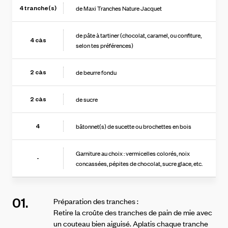
de Maxi Tranches Nature Jacquet
4
tranche(s)
de pâte à tartiner (chocolat, caramel, ou confiture,
4
càs
selon tes préférences)
de beurre fondu
2
càs
de sucre
2
càs
bâtonnet(s) de sucette ou brochettes en bois
4
Garniture au choix : vermicelles colorés, noix
-
concassées, pépites de chocolat, sucre glace, etc.
01.
Préparation des tranches :
Retire la croûte des tranches de pain de mie avec
un couteau bien aiguisé.
Aplatis chaque tranche