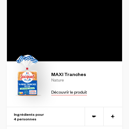
string(11) "NiOX_QE99kI"
MAXI
Tranches
Nature
Découvrir le produit
Ingrédients pour
-
+
4
personne
s