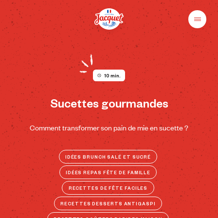
Skip
to
content
Menu
Pains
Champs
Jacquet
libres
au
plaisir
10 min.
Sucettes gourmandes
Comment transformer son pain de mie en sucette ?
IDÉES BRUNCH SALÉ ET SUCRÉ
IDÉES REPAS FÊTE DE FAMILLE
RECETTES DE FÊTE FACILES
RECETTES DESSERTS ANTIGASPI