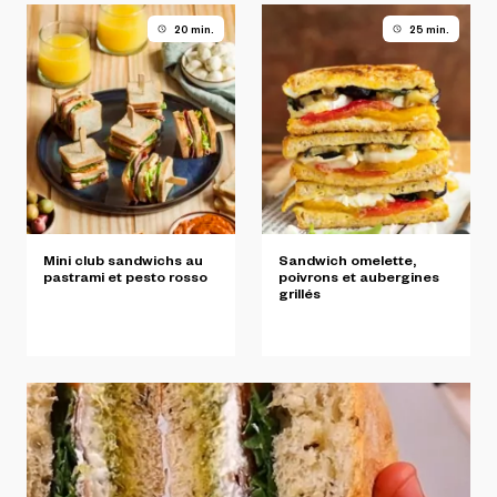
20 min.
25 min.
Mini
club
sandwichs
au
Sandwich
omelette,
pastrami
et
pesto
rosso
poivrons
et
aubergines
grillés