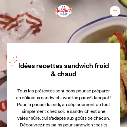
Skip
to
content
Menu
Pains
Champs
Jacquet
libres
au
plaisir
Idées
recettes
sandwich
froid
&
chaud
Tous
les
prétextes
sont
bons
pour
se
préparer
un
délicieux
sandwich
avec
les
pains*
Jacquet
!
Pour
la
pause
du
midi,
en
déplacement
ou
tout
simplement
chez
soi,
le
sandwich
est
une
valeur
sûre,
qui
s’adapte
aux
goûts
de
chacun.
Découvrez
nos
pains
pour
sandwich
:
petits