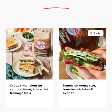
7 min.
Croque-monsieur
au
Sandwich
courgette,
saumon
fumé,
épinard
et
tomates
séchées
&
fromage
frais
avocat