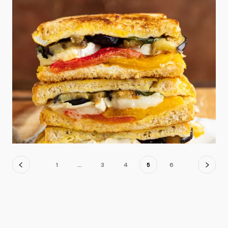
Navigation
1
…
3
4
5
6
des
produits