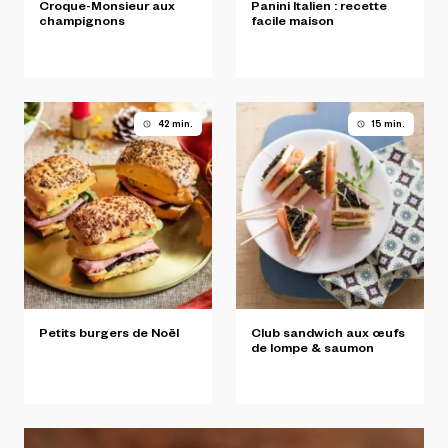
Croque-Monsieur
aux
Panini
Italien
:
recette
champignons
facile
maison
42 min.
15 min.
Petits
burgers
de
Noël
Club
sandwich
aux
œufs
de
lompe
&
saumon