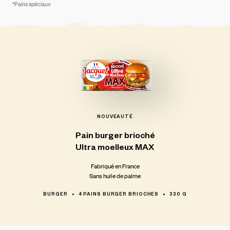
*Pains spéciaux
NOUVEAUTÉ
Pain
burger
brioché
Ultra
moelleux
MAX
Fabriqué en France
Sans huile de palme
BURGER
4 PAINS BURGER BRIOCHES
330 G