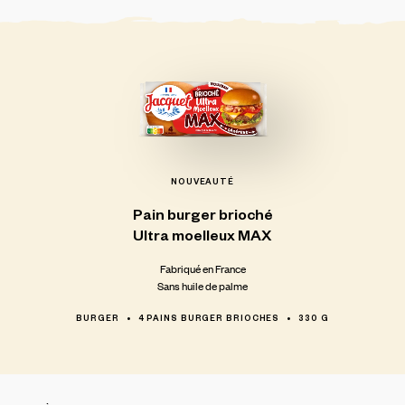
NOUVEAUTÉ
Pain
burger
brioché
Ultra
moelleux
MAX
Fabriqué en France
Sans huile de palme
BURGER
4 PAINS BURGER BRIOCHES
330 G