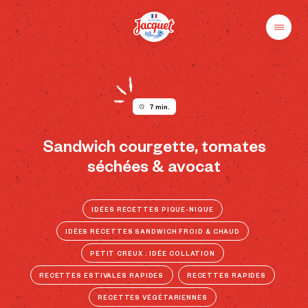
Skip
to
content
Menu
Pains
Champs
Jacquet
libres
au
plaisir
7 min.
Sandwich courgette, tomates
séchées & avocat
IDÉES RECETTES PIQUE-NIQUE
IDÉES RECETTES SANDWICH FROID & CHAUD
PETIT CREUX : IDÉE COLLATION
RECETTES ESTIVALES RAPIDES
RECETTES RAPIDES
RECETTES VÉGÉTARIENNES