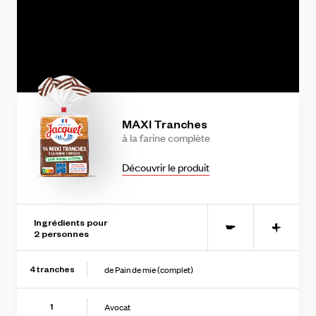
string(11) "ovkFhmfMftY"
MAXI
Tranches
à
la
farine
complète
Découvrir le produit
Ingrédients pour
-
+
2
personne
s
de Pain de mie (complet)
4
tranches
Avocat
1