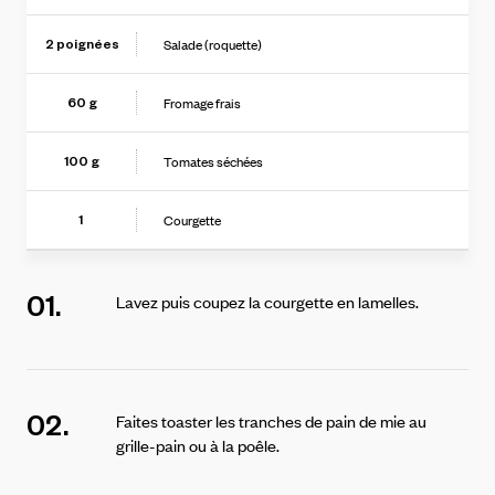
Salade (roquette)
2
poignées
Fromage frais
60
g
Tomates séchées
100
g
Courgette
1
01.
Lavez puis coupez la courgette en lamelles.
02.
Faites toaster les tranches de pain de mie au
grille-pain ou à la poêle.