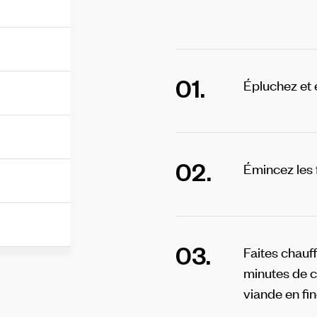
01.
Épluchez et 
02.
Émincez les f
03.
Faites chauffe
minutes de c
viande en fi