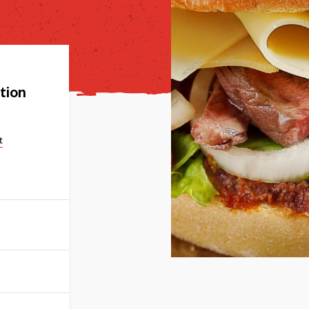
tion
t