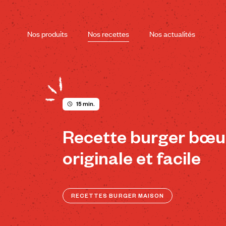
Skip
to
content
Nos produits
Nos recettes
Nos actualités
15 min.
Recette burger bœu
originale et facile
RECETTES BURGER MAISON