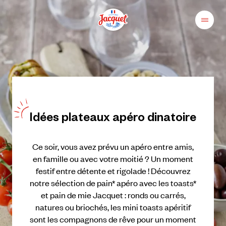
Skip
to
content
Menu
Pains
Champs
Jacquet
libres
au
plaisir
Idées
plateaux
apéro
dinatoire
Ce
soir,
vous
avez
prévu
un
apéro
entre
amis,
en
famille
ou
avec
votre
moitié
?
Un
moment
festif
entre
détente
et
rigolade
!
Découvrez
notre
sélection
de
pain*
apéro
avec
les
toasts*
et
pain
de
mie
Jacquet
:
ronds
ou
carrés,
natures
ou
briochés,
les
mini
toasts
apéritif
sont
les
compagnons
de
rêve
pour
un
moment