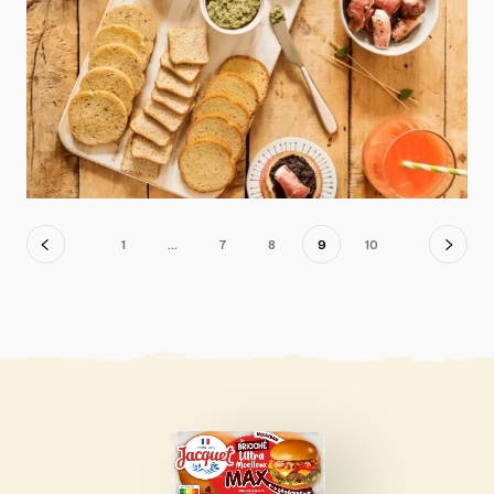
Navigation
1
…
7
8
9
10
des
produits