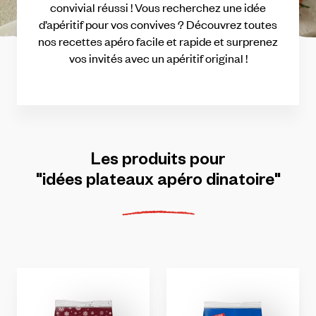
convivial
réussi
!
Vous
recherchez
une
idée
d’apéritif
pour
vos
convives
?
Découvrez
toutes
nos
recettes
apéro
facile
et
rapide
et
surprenez
vos
invités
avec
un
apéritif
original
!
Les
produits
pour
"idées
plateaux
apéro
dinatoire"