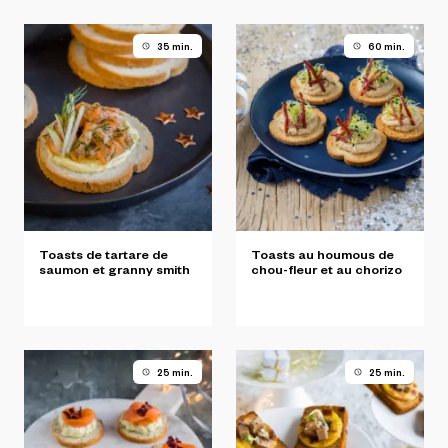
35 min.
60 min.
Toasts
de
tartare
de
Toasts
au
houmous
de
saumon
et
granny
smith
chou-fleur
et
au
chorizo
25 min.
25 min.