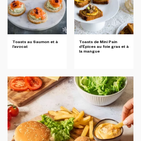
Toasts
au
Saumon
et
à
Toasts
de
Mini
Pain
l’avocat
d’Épices
au
foie
gras
et
à
la
mangue