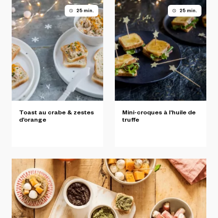
25 min.
25 min.
Toast
au
crabe
&
zestes
Mini-croques
à
l’huile
de
d’orange
truffe