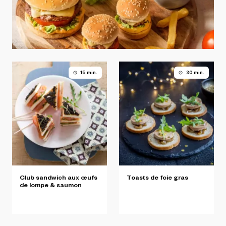
15 min.
30 min.
Club
sandwich
aux
œufs
Toasts
de
foie
gras
de
lompe
&
saumon