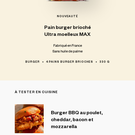
NOUVEAUTÉ
Pain
burger
brioché
Ultra
moelleux
MAX
Fabriqué en France
Sans huile de palme
BURGER
4 PAINS BURGER BRIOCHES
330 G
À TESTER EN CUISINE
Burger BBQ au poulet,
cheddar, bacon et
mozzarella