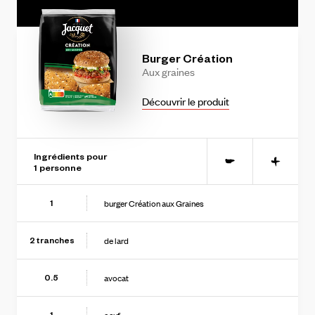
string(11) "eZ9pynHsjTY"
Burger
Création
Aux
graines
Découvrir le produit
Ingrédients pour
-
+
1
personne
burger Création aux Graines
1
de lard
2
tranches
avocat
0.5
1