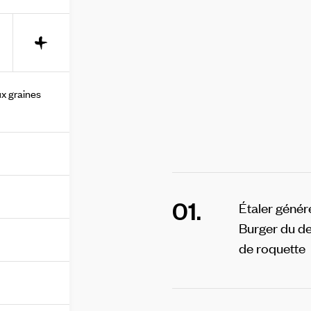
+
x graines
01.
Étaler génér
Burger du de
de roquette