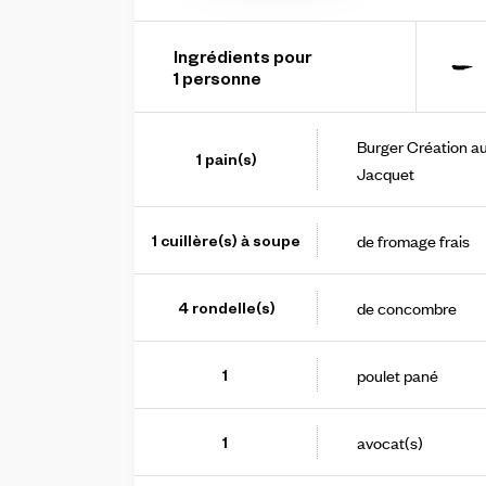
Ingrédients pour
-
1
personne
Burger Création au
1
pain(s)
Jacquet
de fromage frais
1
cuillère(s) à soupe
de concombre
4
rondelle(s)
poulet pané
1
avocat(s)
1