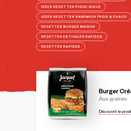
IDÉES RECETTES PIQUE-NIQUE
IDÉES RECETTES SANDWICH FROID & CHAUD
RECETTES BURGER MAISON
RECETTES ESTIVALES RAPIDES
RECETTES RAPIDES
Burger
Cré
Aux
graines
Découvrir le prod