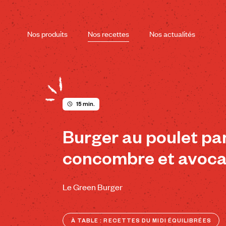
Skip
to
content
Nos produits
Nos recettes
Nos actualités
15 min.
Burger au poulet pa
concombre et avoca
Le Green Burger
À TABLE : RECETTES DU MIDI ÉQUILIBRÉES