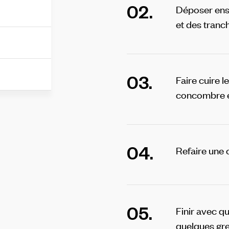
02.
Déposer ens
et des tranc
03.
Faire cuire l
concombre e
04.
Refaire une
05.
Finir avec qu
quelques gre