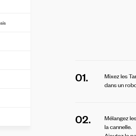
ssis
01.
Mixez les Ta
dans un robo
02.
Mélangez les 
la cannelle.
Ajoutez le p