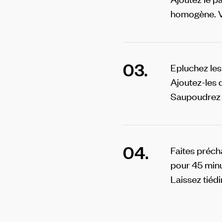
homogène.
V
03.
Epluchez les
Ajoutez-les d
Saupoudrez d
04.
Faites préch
pour 45 minu
Laissez tiédi