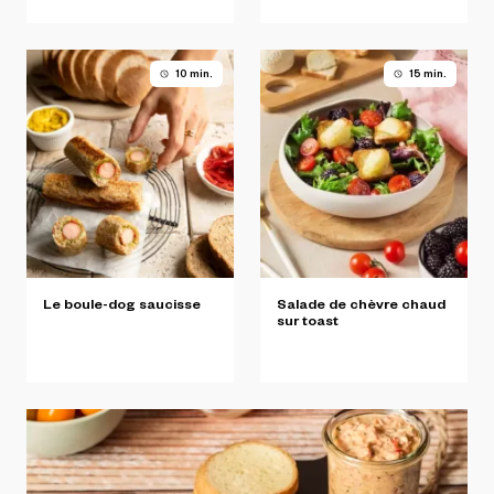
10 min.
15 min.
Le
boule-dog
saucisse
Salade
de
chèvre
chaud
sur
toast