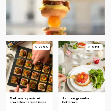
30 min.
30 min.
Mini
toasts
pesto
et
Saumon
gravelax
crevettes
caramélisées
betterave