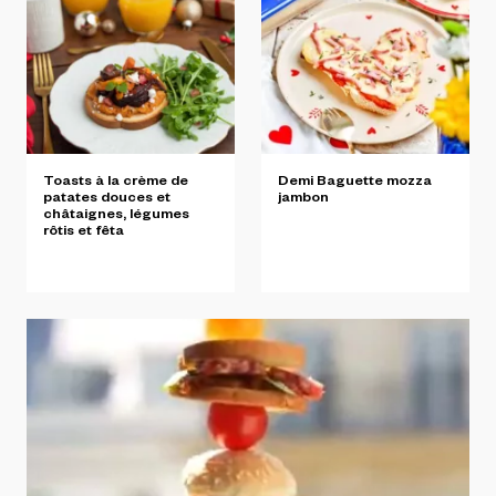
Toasts
à
la
crème
de
Demi
Baguette
mozza
patates
douces
et
jambon
châtaignes,
légumes
rôtis
et
fêta