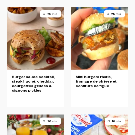
25 min.
25 min.
Burger
sauce
cocktail,
Mini
burgers
röstis,
steak
haché,
cheddar,
fromage
de
chèvre
et
courgettes
grillées
&
confiture
de
figue
oignons
pickles
20 min.
10 min.