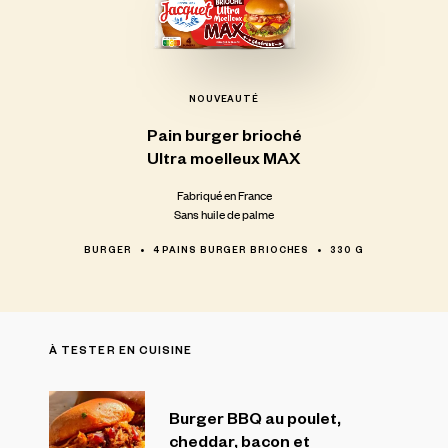
NOUVEAUTÉ
Pain
burger
brioché
Ultra
moelleux
MAX
Fabriqué en France
Sans huile de palme
BURGER
4 PAINS BURGER BRIOCHES
330 G
À TESTER EN CUISINE
Burger BBQ au poulet,
cheddar, bacon et