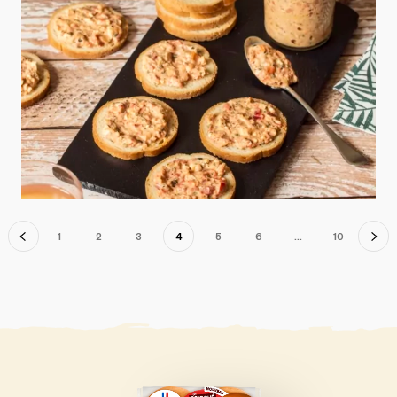
Navigation
1
2
3
4
5
6
…
10
des
produits