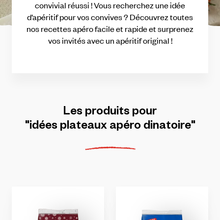
convivial
réussi
!
Vous
recherchez
une
idée
d’apéritif
pour
vos
convives
?
Découvrez
toutes
nos
recettes
apéro
facile
et
rapide
et
surprenez
vos
invités
avec
un
apéritif
original
!
Les
produits
pour
"idées
plateaux
apéro
dinatoire"