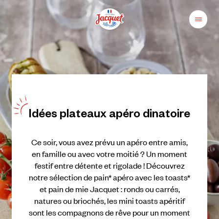
Skip
to
content
Menu
Pains
Champs
Jacquet
libres
au
plaisir
Idées
plateaux
apéro
dinatoire
Ce
soir,
vous
avez
prévu
un
apéro
entre
amis,
en
famille
ou
avec
votre
moitié
?
Un
moment
festif
entre
détente
et
rigolade
!
Découvrez
notre
sélection
de
pain*
apéro
avec
les
toasts*
et
pain
de
mie
Jacquet
:
ronds
ou
carrés,
natures
ou
briochés,
les
mini
toasts
apéritif
sont
les
compagnons
de
rêve
pour
un
moment